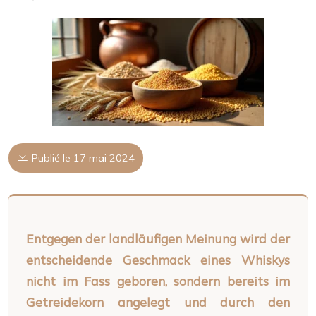
Publié le 17 mai 2024
Entgegen der landläufigen Meinung wird der
entscheidende Geschmack eines Whiskys
nicht im Fass geboren, sondern bereits im
Getreidekorn angelegt und durch den