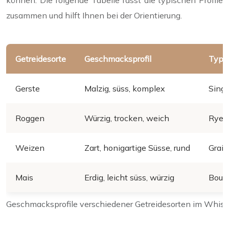
können. Die folgende Tabelle fasst die typischen Profile
zusammen und hilft Ihnen bei der Orientierung.
Getreidesorte
Geschmacksprofil
Typi
Gerste
Malzig, süss, komplex
Singl
Roggen
Würzig, trocken, weich
Rye 
Weizen
Zart, honigartige Süsse, rund
Grain
Mais
Erdig, leicht süss, würzig
Bour
Geschmacksprofile verschiedener Getreidesorten im Whis