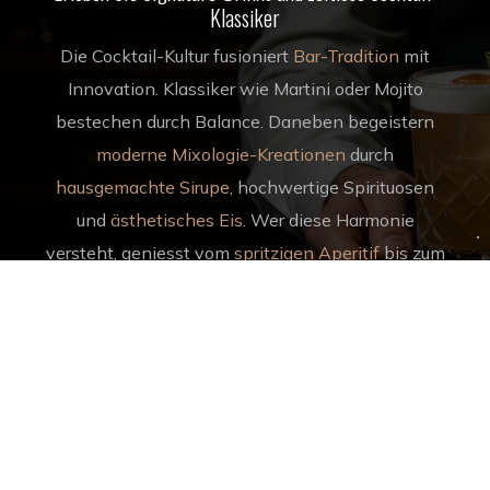
Klassiker
Die Cocktail-Kultur fusioniert
Bar-Tradition
mit
Innovation. Klassiker wie Martini oder Mojito
bestechen durch Balance. Daneben begeistern
moderne Mixologie-Kreationen
durch
hausgemachte Sirupe
, hochwertige Spirituosen
und
ästhetisches Eis
. Wer diese Harmonie
versteht, geniesst vom
spritzigen Aperitif
bis zum
komplexen Drink jedes Detail.
Durstlöscher ohne Promille
Alkoholfreie Alternativen und Erfrischungen