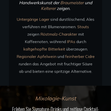
Handwerkskunst der
Braumeister
und
Kelterer
zeigen.
Untergärige Lager
sind durstlöschend, Ales
verführen mit Blumenaromen.
Stouts
zeigen
Röstmalz-Charakter
mit
Kaffeenoten, während
IPAs
durch
kaltgehopfte Bitterkeit
überzeugen.
Regionaler Apfelwein
und
feinherber Cidre
runden das Angebot mit fruchtiger Säure
ab und bieten eine spritzige Alternative.
Mixologie-Kunst
Erleben Sie Signature-Drinks und zeitlose Cocktail-