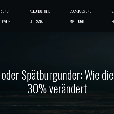
ER UND
ALKOHOLFREIE
COCKTAILS UND
G
FELWEIN
GETRÄNKE
MIXOLOGIE
S
ng oder Spätburgunder: Wie d
30% verändert