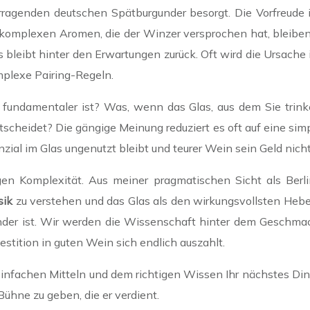
vorragenden deutschen Spätburgunder besorgt. Die Vorfreude 
 komplexen Aromen, die der Winzer versprochen hat, bleibe
s bleibt hinter den Erwartungen zurück. Oft wird die Ursach
mplexe Pairing-Regeln.
fundamentaler ist? Was, wenn das Glas, aus dem Sie trinken
eidet? Die gängige Meinung reduziert es oft auf eine simple
zial im Glas ungenutzt bleibt und teurer Wein sein Geld nicht
gen Komplexität. Aus meiner pragmatischen Sicht als Berli
sik
zu verstehen und das Glas als den wirkungsvollsten Hebe
under ist. Wir werden die Wissenschaft hinter dem Geschma
estition in guten Wein sich endlich auszahlt.
infachen Mitteln und dem richtigen Wissen Ihr nächstes Din
Bühne zu geben, die er verdient.