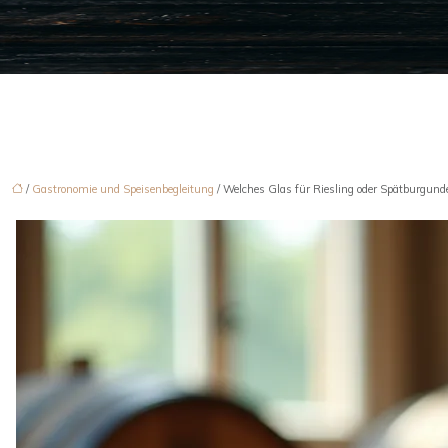
/
Gastronomie und Speisenbegleitung
/ Welches Glas für Riesling oder Spätburgu