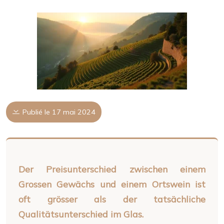
Publié le 17 mai 2024
Der Preisunterschied zwischen einem
Grossen Gewächs und einem Ortswein ist
oft grösser als der tatsächliche
Qualitätsunterschied im Glas.