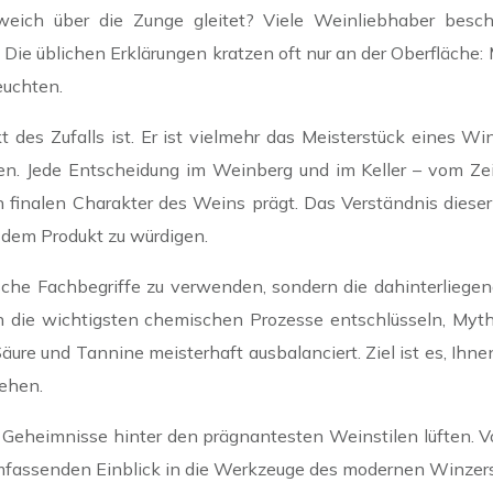
ich über die Zunge gleitet? Viele Weinliebhaber besch
Die üblichen Erklärungen kratzen oft nur an der Oberfläche: 
euchten.
t des Zufalls ist. Er ist vielmehr das Meisterstück eines W
en. Jede Entscheidung im Weinberg und im Keller – vom Zei
n finalen Charakter des Weins prägt. Das Verständnis dieser
 dem Produkt zu würdigen.
sche Fachbegriffe zu verwenden, sondern die dahinterliege
n die wichtigsten chemischen Prozesse entschlüsseln, Myt
 Säure und Tannine meisterhaft ausbalanciert. Ziel ist es, I
tehen.
eheimnisse hinter den prägnantesten Weinstilen lüften. Von
umfassenden Einblick in die Werkzeuge des modernen Winzers