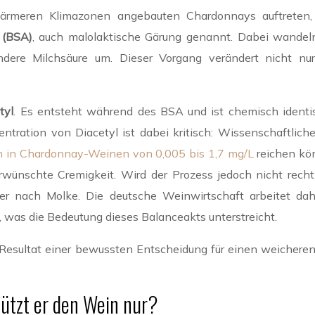
wärmeren Klimazonen angebauten Chardonnays auftreten, s
 (BSA)
, auch malolaktische Gärung genannt. Dabei wandel
ndere Milchsäure um. Dieser Vorgang verändert nicht nur
tyl
. Es entsteht während des BSA und ist chemisch identi
zentration von Diacetyl ist dabei kritisch: Wissenschaftl
en in Chardonnay-Weinen von 0,005 bis 1,7 mg/L
reichen kön
erwünschte Cremigkeit. Wird der Prozess jedoch nicht recht
nach Molke. Die deutsche Weinwirtschaft arbeitet daher 
was die Bedeutung dieses Balanceakts unterstreicht.
as Resultat einer bewussten Entscheidung für einen weichere
ützt er den Wein nur?