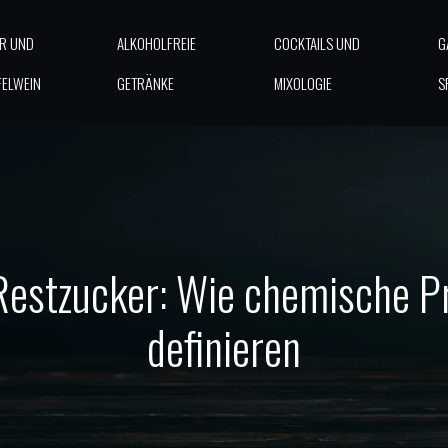
ER UND
ALKOHOLFREIE
COCKTAILS UND
G
FELWEIN
GETRÄNKE
MIXOLOGIE
S
estzucker: Wie chemische Pr
definieren